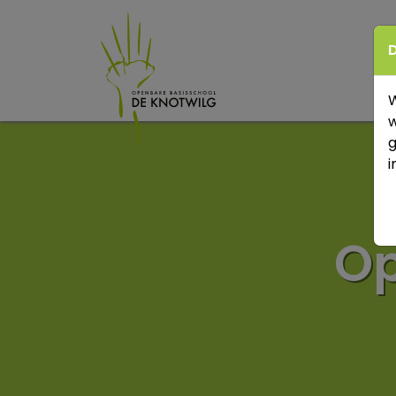
D
W
w
g
i
Op