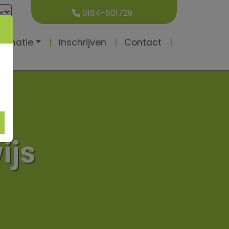
0184-601729
formatie
Inschrijven
Contact
ijs